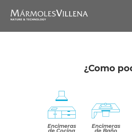
contenido
¿Como pod
Encimeras
Encimeras
de Cocina
de Baño